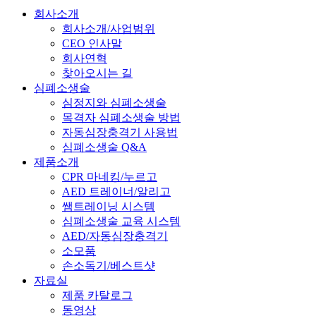
회사소개
회사소개/사업범위
CEO 인사말
회사연혁
찾아오시는 길
심폐소생술
심정지와 심폐소생술
목격자 심폐소생술 방법
자동심장충격기 사용법
심폐소생술 Q&A
제품소개
CPR 마네킹/누르고
AED 트레이너/알리고
쌤트레이닝 시스템
심폐소생술 교육 시스템
AED/자동심장충격기
소모품
손소독기/베스트샷
자료실
제품 카탈로그
동영상