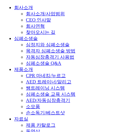
회사소개
회사소개/사업범위
CEO 인사말
회사연혁
찾아오시는 길
심폐소생술
심정지와 심폐소생술
목격자 심폐소생술 방법
자동심장충격기 사용법
심폐소생술 Q&A
제품소개
CPR 마네킹/누르고
AED 트레이너/알리고
쌤트레이닝 시스템
심폐소생술 교육 시스템
AED/자동심장충격기
소모품
손소독기/베스트샷
자료실
제품 카탈로그
동영상