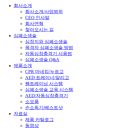
회사소개
회사소개/사업범위
CEO 인사말
회사연혁
찾아오시는 길
심폐소생술
심정지와 심폐소생술
목격자 심폐소생술 방법
자동심장충격기 사용법
심폐소생술 Q&A
제품소개
CPR 마네킹/누르고
AED 트레이너/알리고
쌤트레이닝 시스템
심폐소생술 교육 시스템
AED/자동심장충격기
소모품
손소독기/베스트샷
자료실
제품 카탈로그
동영상