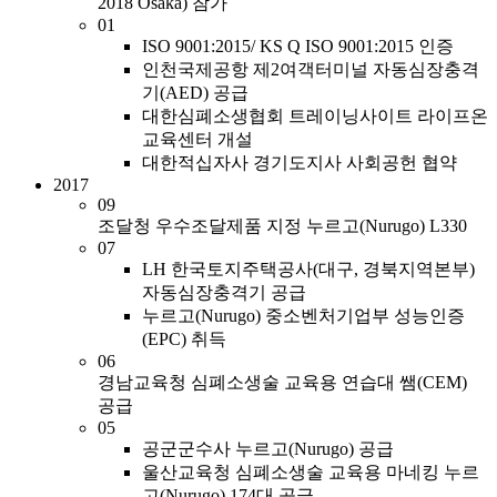
2018 Osaka) 참가
01
ISO 9001:2015/ KS Q ISO 9001:2015 인증
인천국제공항 제2여객터미널 자동심장충격
기(AED) 공급
대한심폐소생협회 트레이닝사이트 라이프온
교육센터 개설
대한적십자사 경기도지사 사회공헌 협약
2017
09
조달청 우수조달제품 지정 누르고(Nurugo) L330
07
LH 한국토지주택공사(대구, 경북지역본부)
자동심장충격기 공급
누르고(Nurugo) 중소벤처기업부 성능인증
(EPC) 취득
06
경남교육청 심폐소생술 교육용 연습대 쌤(CEM)
공급
05
공군군수사 누르고(Nurugo) 공급
울산교육청 심폐소생술 교육용 마네킹 누르
고(Nurugo) 174대 공급