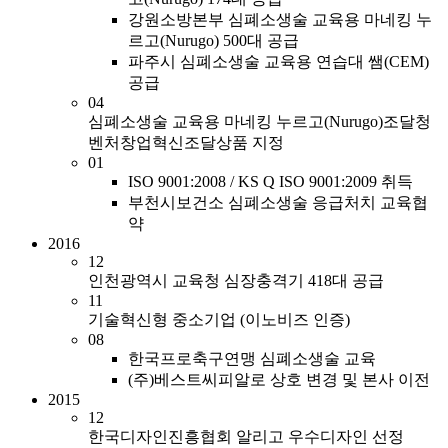
강원소방본부 심폐소생술 교육용 마네킹 누
르고(Nurugo) 500대 공급
파주시 심폐소생술 교육용 연습대 쌤(CEM)
공급
04
심폐소생술 교육용 마네킹 누르고(Nurugo)조달청
벤처창업혁신조달상품 지정
01
ISO 9001:2008 / KS Q ISO 9001:2009 취득
부천시보건소 심폐소생술 응급처치 교육협
약
2016
12
인천광역시 교육청 심장충격기 418대 공급
11
기술혁신형 중소기업 (이노비즈 인증)
08
한국프로축구연맹 심폐소생술 교육
(주)베스트씨피알로 상호 변경 및 본사 이전
2015
12
한국디자인진흥협회 알리고 우수디자인 선정