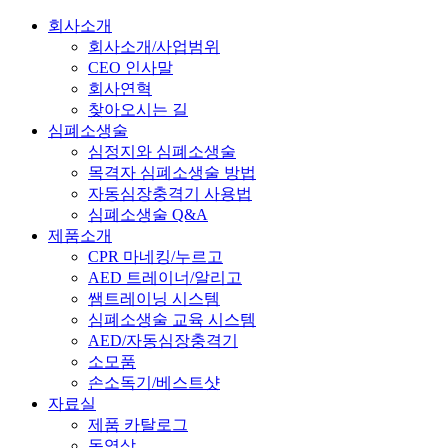
회사소개
회사소개/사업범위
CEO 인사말
회사연혁
찾아오시는 길
심폐소생술
심정지와 심폐소생술
목격자 심폐소생술 방법
자동심장충격기 사용법
심폐소생술 Q&A
제품소개
CPR 마네킹/누르고
AED 트레이너/알리고
쌤트레이닝 시스템
심폐소생술 교육 시스템
AED/자동심장충격기
소모품
손소독기/베스트샷
자료실
제품 카탈로그
동영상