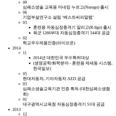
09
심폐소생술 교육용 마네킹 누르고(Nurugo) 출시
06
기업부설연구소 설립 ‘베스트씨피알랩’
03
훈련용 자동심장충격기 알리고(R-ligo) 출시
육군 1266부대 자동심장충격기 544대 공급
02
학교우수제품인증(라이프온)
2014
11
2014년 대한민국 우수특허대상
(생명공학/화학분야 - 훈련용 제세동 시스템,
한국일보)
05
현대자동차, 기아자동차 AED 공급
03
심폐소생술교육기관 인증 획득 (대한심폐소생협
회)
01
대구광역시교육청 자동심장충격기 51대 공급
2013
12