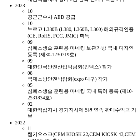
2023
10
공군군수사 AED 공급
10
누르고 L380B (L380, L360B, L360) 해외규격인증
(CE, RoHS, FCC, JMIC) 획득
09
심폐소생술 훈련용 마네킹 보관가방 국내 디자인
등록 (제30-1230719호)
09
대한민국안전산업박람회(킨텍스) 참가
08
국제소방안전박람회(expo 대구) 참가
05
심폐소생술 훈련용 마네킹 국내 특허 등록 (제10-
2531834호)
02
대한적십자사 경기지사에 5년 연속 판매수익금 기
부
2022
11
쌤키오스크(CEM KIOSK 22,CEM KIOSK 43,CEM